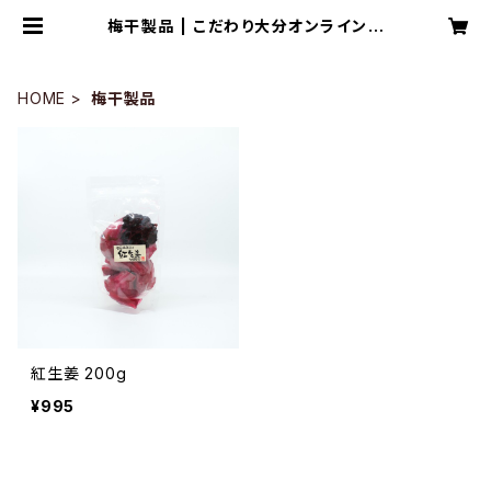
梅干製品 | こだわり大分オンラインシ
ョップ
HOME
梅干製品
紅生姜 200g
¥995