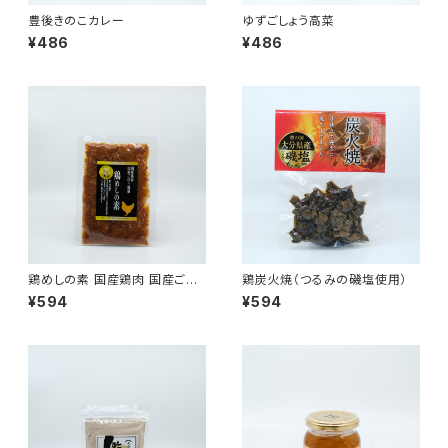
豊後きのこカレー
ゆずごしょう高菜
¥486
¥486
鶏めしの素 国産鶏肉 国産ごぼ
鶏炭火焼（つるみの磯塩使用）
う まぜごはんの素
¥594
¥594