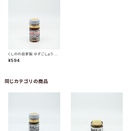
くしのの自家製 ゆずごしょう 赤
50g
¥594
同じカテゴリの商品