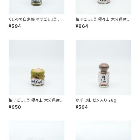
くしのの自家製 ゆずごしょう 青
柚子ごしょう 極々上 大分県産 6
50g
0g
¥594
¥864
柚子ごしょう 極々上 大分県産 7
ゆず七味 ビン入り 28g
0g
¥950
¥594