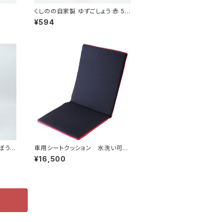
くしのの自家製 ゆずごしょう 赤 50
g
¥594
ぼう
車用シートクッション 水洗い可
能 通気性抜群
¥16,500