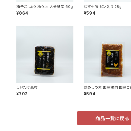
柚子ごしょう 極々上 大分県産 60g
ゆず七味 ビン入り 28g
¥864
¥594
しいたけ昆布
鶏めしの素 国産鶏肉 国産ご
まぜごはんの素
¥702
¥594
商品一覧に戻る