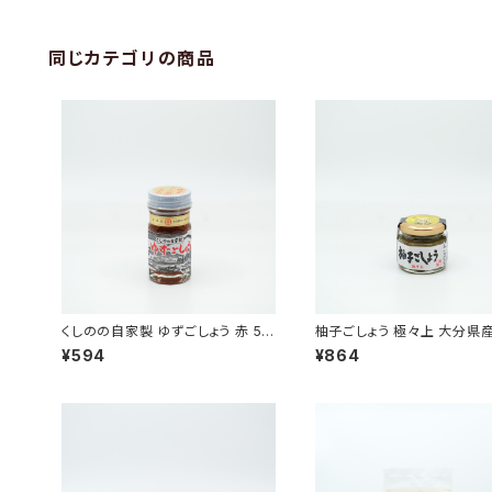
同じカテゴリの商品
くしのの自家製 ゆずごしょう 赤 50
柚子ごしょう 極々上 大分県産
g
¥594
¥864