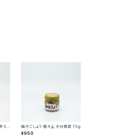
 50
柚子ごしょう 極々上 大分県産 70g
¥950