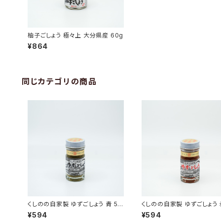
柚子ごしょう 極々上 大分県産 60g
¥864
同じカテゴリの商品
くしのの自家製 ゆずごしょう 青 50
くしのの自家製 ゆずごしょう 赤
g
g
¥594
¥594