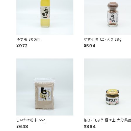
ゆず蜜 300ml
ゆず七味 ビン入り 28g
¥972
¥594
しいたけ粉末 55g
柚子ごしょう 極々上 大分県産
¥648
¥864