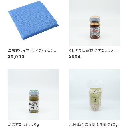
二層式ハイブリッドクッション
くしのの自家製 ゆずごしょう 赤
水洗い可能 通気性抜群
50g
¥9,900
¥594
かぼすごしょう 50g
大分県産 まる麦 もち麦 330g