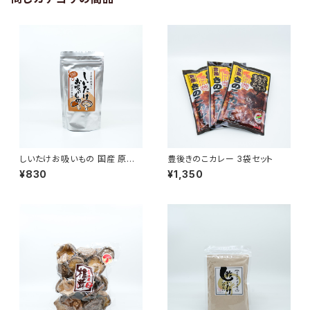
しいたけお吸いもの 国産 原木
豊後きのこカレー 3袋セット
椎茸 80g (20g×4袋)
¥830
¥1,350