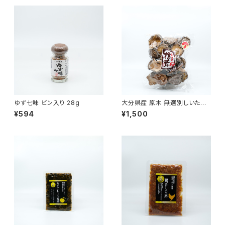
ゆず七味 ビン入り 28g
大分県産 原木 無選別しいたけ
110g
¥594
¥1,500