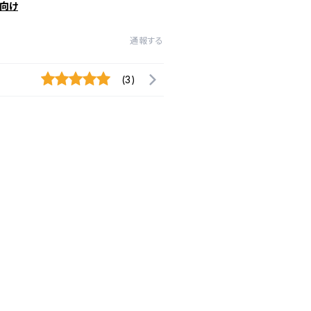
向け
通報する
(3)