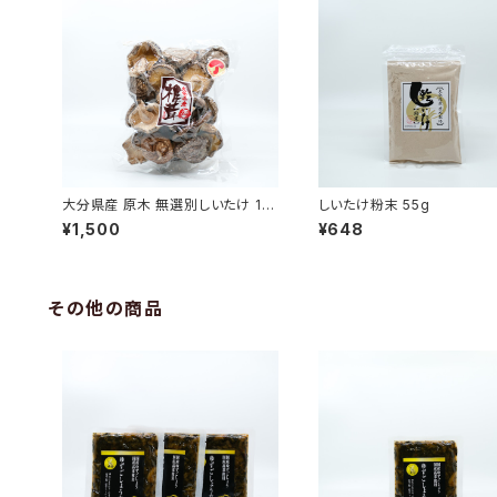
大分県産 原木 無選別しいたけ 110
しいたけ粉末 55g
g
¥1,500
¥648
その他の商品