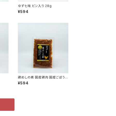
ゆず七味 ビン入り 28g
¥594
鶏めしの素 国産鶏肉 国産ごぼう
まぜごはんの素
¥594