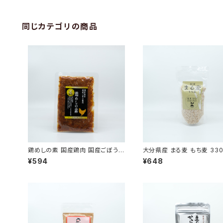
同じカテゴリの商品
鶏めしの素 国産鶏肉 国産ごぼう
大分県産 まる麦 もち麦 330
まぜごはんの素
¥594
¥648